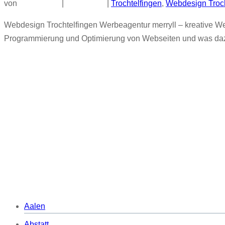
von
|
|
Trochtelfingen
,
Webdesign Troch
Webdesign Trochtelfingen Werbeagentur merryll – kreative W
Programmierung und Optimierung von Webseiten und was dazug
Aalen
Abstatt