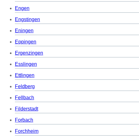
Engen
Engstingen
Eningen
Eppingen
Ergenzingen
Esslingen
Ettlingen
Feldberg
Fellbach
Filderstadt
Forbach
Forchheim