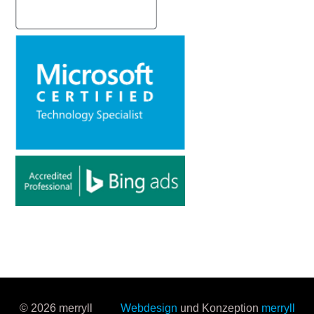
© 2026 merryll
Webdesign
und Konzeption
merryll