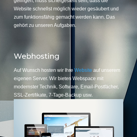
gelingen, muss sichergestellt sein, dass die
Website schnellst möglich wieder gesäubert und
zum funktionsfähig gemacht werden kann. Das
gehört zu unseren Aufgaben.
Webhosting
Auf Wunsch hosten wir Ihre
Website
auf unserem
eigenen Server. Wir bieten Webspace mit
modernster Technik, Software, Email-Postfächer,
SSL-Zertifikate, 7-Tage-Backup usw.