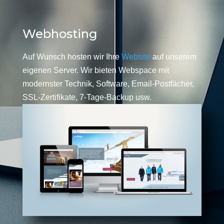
Webhosting
Auf Wunsch hosten wir Ihre
Website
auf unserem
eigenen Server. Wir bieten Webspace mit
modernster Technik, Software, Email-Postfächer,
SSL-Zertifikate, 7-Tage-Backup usw.