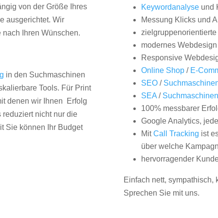
hängig von der Größe Ihres
Keywordanalyse
und 
 ausgerichtet. Wir
Messung Klicks und A
zielgruppenorientiert
e nach Ihren Wünschen.
modernes Webdesign
Responsive Webdesi
Online Shop
/
E-Comm
ng
in den Suchmaschinen
SEO
/
Suchmaschinen
kalierbare Tools. Für Print
SEA
/
Suchmaschine
it denen wir Ihnen Erfolg
100% messbarer Erfol
duziert nicht nur die
Google Analytics, jed
it Sie können Ihr Budget
Mit
Call Tracking
ist e
über welche Kampagne
hervorragender Kunde
Einfach nett, sympathisch,
Sprechen Sie mit uns.