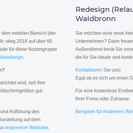
n
Redesign (Relau
Waldbronn
us dem mobilen Bereich (der
Sie möchten eine neue Inte
ic stieg 2018 auf über 60
Unternehmen? Dann freuen 
rade für diese Nutzergruppe
Außendienst berät Sie unve
 Webdesign
.
die für Sie ideale und kost
gn?
Kontaktieren
Sie uns!
Egal ob es sich um einen S
erichtet sind, soll Ihre
Bildschirmgrößen gut
Für eine kostenlose Erstbe
Ihrer Firma oder Zuhause.
 und Auflösung des
Beispiele für modernes We
Darstellung auf dem
ass
responsive Websites