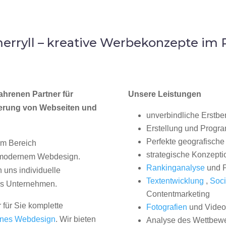
rryll – kreative Werbekonzepte i
ahrenen Partner für
Unsere Leistungen
erung von Webseiten und
unverbindliche Erstbe
Erstellung und Progr
Perfekte geografische 
im Bereich
strategische Konzepti
, modernem Webdesign.
Rankinganalyse
und P
uns individuelle
Textentwicklung
,
Soci
hes Unternehmen.
Contentmarketing
 für Sie komplette
Fotografien
und Videos
nes Webdesign
. Wir bieten
Analyse des Wettbew