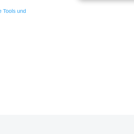
d besten Ergebnisse
 Tools und
, um unsere Kunden in
m Projekt?