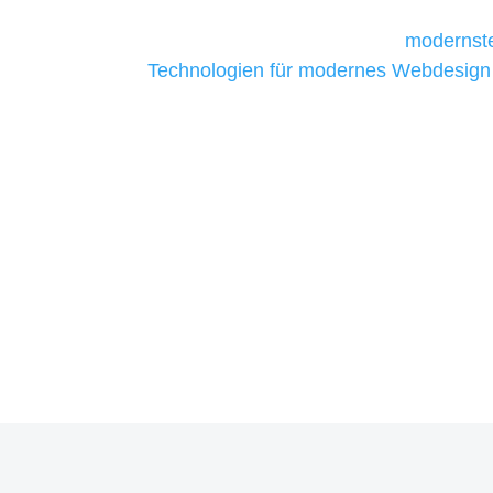
Unternehmen die kostengünstigsten un
liefern. Daher verwenden wir
modernste
Technologien für modernes Webdesign
allen Webprojekten zufriedenzustellen.
Sie haben Fragen zu Ihre
07121 / 9294977
info@merryll.de