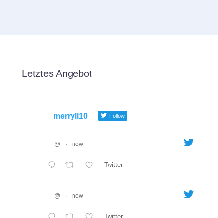
Letztes Angebot
merryll10
Follow
@
·
now
Twitter
@
·
now
Twitter