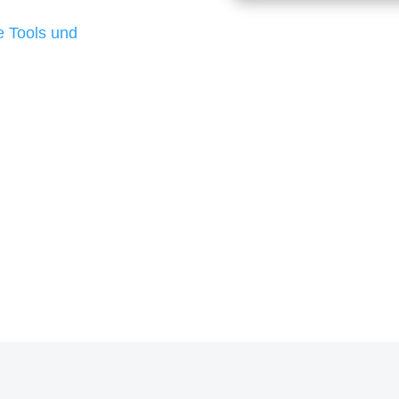
d besten Ergebnisse
 Tools und
, um unsere Kunden in
m Projekt?