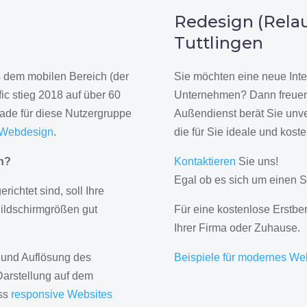
n
Redesign (Relau
Tuttlingen
us dem mobilen Bereich (der
Sie möchten eine neue Inte
ic stieg 2018 auf über 60
Unternehmen? Dann freuen 
rade für diese Nutzergruppe
Außendienst berät Sie unve
 Webdesign
.
die für Sie ideale und kost
gn?
Kontaktieren
Sie uns!
Egal ob es sich um einen S
erichtet sind, soll Ihre
Bildschirmgrößen gut
Für eine kostenlose Erstbe
Ihrer Firma oder Zuhause.
 und Auflösung des
Beispiele für modernes We
Darstellung auf dem
ass
responsive Websites