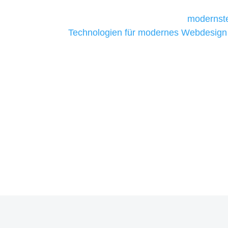
Unternehmen die kostengünstigsten un
liefern. Daher verwenden wir
modernste
Technologien für modernes Webdesign
allen Webprojekten zufriedenzustellen.
Sie haben Fragen zu Ihre
07121 / 9294977
info@merryll.de