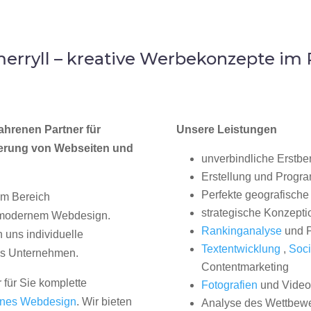
rryll – kreative Werbekonzepte im
ahrenen Partner für
Unsere Leistungen
erung von Webseiten und
unverbindliche Erstbe
Erstellung und Progr
Perfekte geografische 
im Bereich
strategische Konzepti
, modernem Webdesign.
Rankinganalyse
und P
uns individuelle
Textentwicklung
,
Soci
hes Unternehmen.
Contentmarketing
 für Sie komplette
Fotografien
und Videos
nes Webdesign
. Wir bieten
Analyse des Wettbew