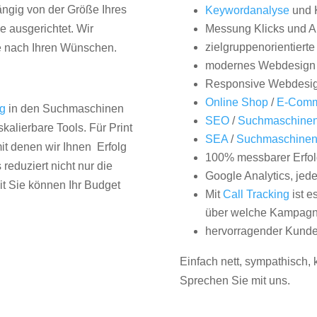
hängig von der Größe Ihres
Keywordanalyse
und 
 ausgerichtet. Wir
Messung Klicks und A
zielgruppenorientiert
e nach Ihren Wünschen.
modernes Webdesign
Responsive Webdesi
Online Shop
/
E-Comm
ng
in den Suchmaschinen
SEO
/
Suchmaschinen
kalierbare Tools. Für Print
SEA
/
Suchmaschine
it denen wir Ihnen Erfolg
100% messbarer Erfol
duziert nicht nur die
Google Analytics, jed
it Sie können Ihr Budget
Mit
Call Tracking
ist e
über welche Kampagne
hervorragender Kunde
Einfach nett, sympathisch,
Sprechen Sie mit uns.