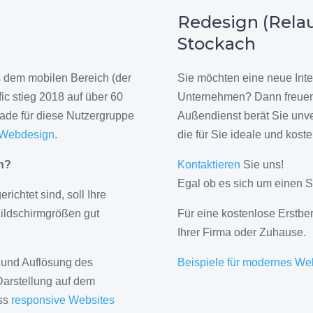
n
Redesign (Relau
Stockach
us dem mobilen Bereich (der
Sie möchten eine neue Inte
ic stieg 2018 auf über 60
Unternehmen? Dann freuen 
rade für diese Nutzergruppe
Außendienst berät Sie unve
 Webdesign
.
die für Sie ideale und kost
gn?
Kontaktieren
Sie uns!
Egal ob es sich um einen S
erichtet sind, soll Ihre
Bildschirmgrößen gut
Für eine kostenlose Erstbe
Ihrer Firma oder Zuhause.
 und Auflösung des
Beispiele für modernes We
Darstellung auf dem
ass
responsive Websites