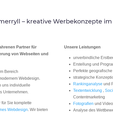
erryll – kreative Werbekonzepte i
ahrenen Partner für
Unsere Leistungen
erung von Webseiten und
unverbindliche Erstbe
Erstellung und Progr
Perfekte geografische 
im Bereich
strategische Konzepti
, modernem Webdesign.
Rankinganalyse
und P
uns individuelle
Textentwicklung
,
Soci
hes Unternehmen.
Contentmarketing
 für Sie komplette
Fotografien
und Videos
nes Webdesign
. Wir bieten
Analyse des Wettbew