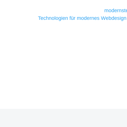
Unternehmen die kostengünstigsten un
liefern. Daher verwenden wir
modernste
Technologien für modernes Webdesign
allen Webprojekten zufriedenzustellen.
Sie haben Fragen zu Ihre
07121 / 9294977
info@merryll.de