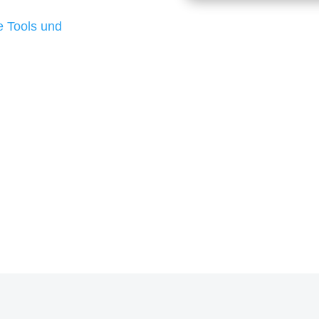
d besten Ergebnisse
 Tools und
, um unsere Kunden in
m Projekt?