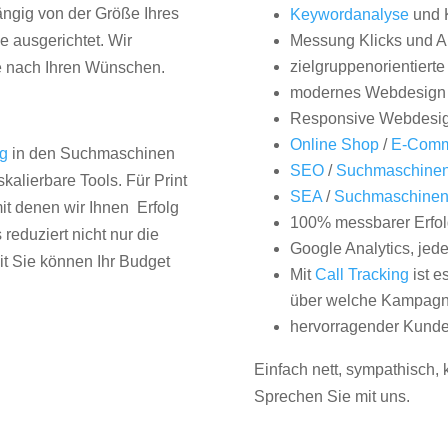
hängig von der Größe Ihres
Keywordanalyse
und 
 ausgerichtet. Wir
Messung Klicks und A
zielgruppenorientiert
e nach Ihren Wünschen.
modernes Webdesign
Responsive Webdesi
Online Shop
/
E-Comm
ng
in den Suchmaschinen
SEO
/
Suchmaschinen
kalierbare Tools. Für Print
SEA
/
Suchmaschine
it denen wir Ihnen Erfolg
100% messbarer Erfol
duziert nicht nur die
Google Analytics, jed
it Sie können Ihr Budget
Mit
Call Tracking
ist e
über welche Kampagne
hervorragender Kunde
Einfach nett, sympathisch,
Sprechen Sie mit uns.