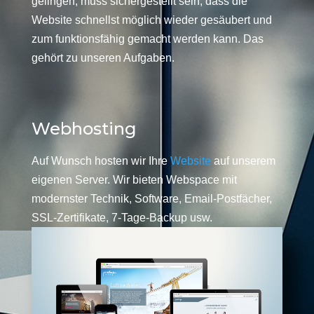
gelingen, muss sichergestellt sein, dass die
Website schnellst möglich wieder gesäubert und
zum funktionsfähig gemacht werden kann. Das
gehört zu unseren Aufgaben.
Webhosting
Auf Wunsch hosten wir Ihre
Website
auf unserem
eigenen Server. Wir bieten Webspace mit
modernster Technik, Software, Email-Postfächer,
SSL-Zertifikate, 7-Tage-Backup usw.