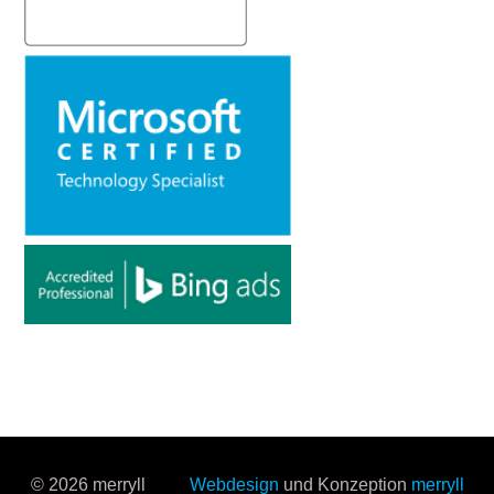
© 2026 merryll
Webdesign
und Konzeption
merryll