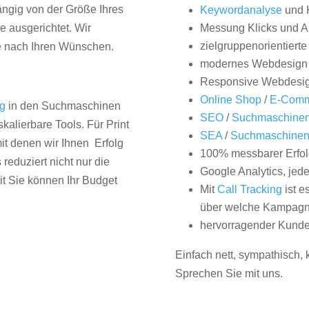
hängig von der Größe Ihres
Keywordanalyse
und 
 ausgerichtet. Wir
Messung Klicks und A
zielgruppenorientiert
e nach Ihren Wünschen.
modernes Webdesign
Responsive Webdesi
Online Shop
/
E-Comm
ng
in den Suchmaschinen
SEO
/
Suchmaschinen
kalierbare Tools. Für Print
SEA
/
Suchmaschine
it denen wir Ihnen Erfolg
100% messbarer Erfol
duziert nicht nur die
Google Analytics, jed
it Sie können Ihr Budget
Mit
Call Tracking
ist e
über welche Kampagne
hervorragender Kunde
Einfach nett, sympathisch,
Sprechen Sie mit uns.