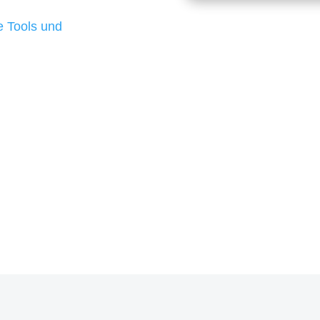
d besten Ergebnisse
 Tools und
, um unsere Kunden in
m Projekt?