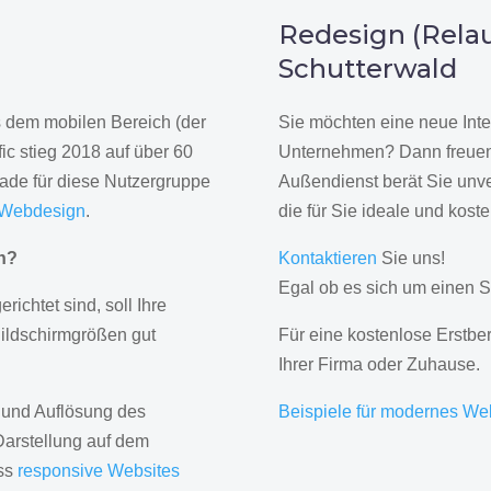
n
Redesign (Relau
Schutterwald
us dem mobilen Bereich (der
Sie möchten eine neue Inte
ic stieg 2018 auf über 60
Unternehmen? Dann freuen 
rade für diese Nutzergruppe
Außendienst berät Sie unve
 Webdesign
.
die für Sie ideale und kost
gn?
Kontaktieren
Sie uns!
Egal ob es sich um einen S
erichtet sind, soll Ihre
Bildschirmgrößen gut
Für eine kostenlose Erstbe
Ihrer Firma oder Zuhause.
 und Auflösung des
Beispiele für modernes We
Darstellung auf dem
ass
responsive Websites