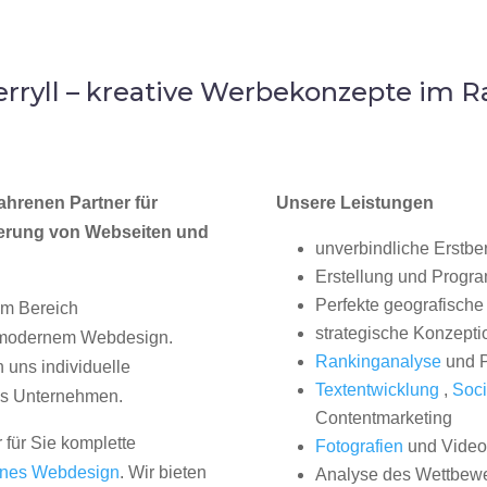
ryll – kreative Werbekonzepte im 
ahrenen Partner für
Unsere Leistungen
erung von Webseiten und
unverbindliche Erstbe
Erstellung und Progr
Perfekte geografische 
im Bereich
strategische Konzepti
, modernem Webdesign.
Rankinganalyse
und P
uns individuelle
Textentwicklung
,
Soci
hes Unternehmen.
Contentmarketing
 für Sie komplette
Fotografien
und Videos
nes Webdesign
. Wir bieten
Analyse des Wettbew