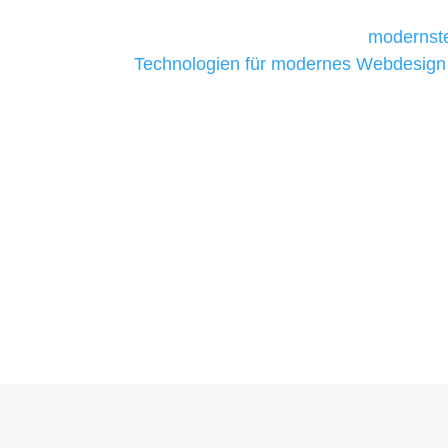
Unternehmen die kostengünstigsten un
liefern. Daher verwenden wir
modernste
Technologien für modernes Webdesign
allen Webprojekten zufriedenzustellen.
Sie haben Fragen zu Ihre
07121 / 9294977
info@merryll.de