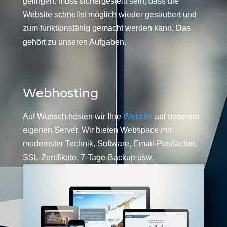
gelingen, muss sichergestellt sein, dass die
Website schnellst möglich wieder gesäubert und
zum funktionsfähig gemacht werden kann. Das
gehört zu unseren Aufgaben.
Webhosting
Auf Wunsch hosten wir Ihre
Website
auf unserem
eigenen Server. Wir bieten Webspace mit
modernster Technik, Software, Email-Postfächer,
SSL-Zertifikate, 7-Tage-Backup usw.