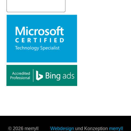
© 2026 merryll
Webdesign
und Konzeption
merryll