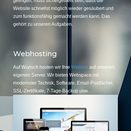
gelingen, muss sichergestellt sein, dass die
Website schnellst möglich wieder gesäubert und
zum funktionsfähig gemacht werden kann. Das
gehört zu unseren Aufgaben.
Webhosting
Auf Wunsch hosten wir Ihre
Website
auf unserem
eigenen Server. Wir bieten Webspace mit
modernster Technik, Software, Email-Postfächer,
SSL-Zertifikate, 7-Tage-Backup usw.