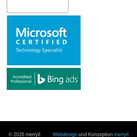
© 2026 merryll
Webdesign
und Konzeption
merryll