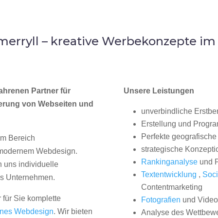
erryll – kreative Werbekonzepte 
ahrenen Partner für
Unsere Leistungen
erung von Webseiten und
unverbindliche Erstbe
Erstellung und Progr
Perfekte geografische 
im Bereich
strategische Konzepti
, modernem Webdesign.
Rankinganalyse
und P
uns individuelle
Textentwicklung
,
Soci
hes Unternehmen.
Contentmarketing
 für Sie komplette
Fotografien
und Videos
nes Webdesign
. Wir bieten
Analyse des Wettbew