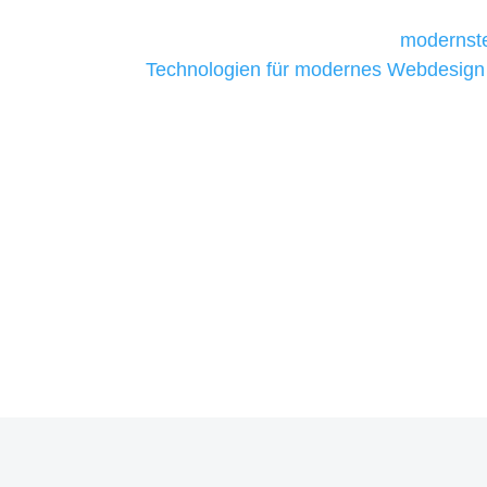
Unternehmen die kostengünstigsten un
liefern. Daher verwenden wir
modernste
Technologien für modernes Webdesign
allen Webprojekten zufriedenzustellen.
Sie haben Fragen zu Ihre
07121 / 9294977
info@merryll.de