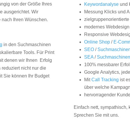
hängig von der Größe Ihres
Keywordanalyse
und 
 ausgerichtet. Wir
Messung Klicks und A
zielgruppenorientiert
e nach Ihren Wünschen.
modernes Webdesign
Responsive Webdesi
Online Shop
/
E-Comm
ng
in den Suchmaschinen
SEO
/
Suchmaschinen
kalierbare Tools. Für Print
SEA
/
Suchmaschine
it denen wir Ihnen Erfolg
100% messbarer Erfol
duziert nicht nur die
Google Analytics, jed
it Sie können Ihr Budget
Mit
Call Tracking
ist e
über welche Kampagne
hervorragender Kunde
Einfach nett, sympathisch,
Sprechen Sie mit uns.