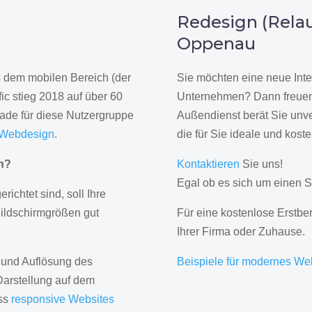
n
Redesign (Relau
Oppenau
us dem mobilen Bereich (der
Sie möchten eine neue Inte
ic stieg 2018 auf über 60
Unternehmen? Dann freuen 
rade für diese Nutzergruppe
Außendienst berät Sie unve
 Webdesign
.
die für Sie ideale und kost
gn?
Kontaktieren
Sie uns!
Egal ob es sich um einen S
erichtet sind, soll Ihre
Bildschirmgrößen gut
Für eine kostenlose Erstbe
Ihrer Firma oder Zuhause.
 und Auflösung des
Beispiele für modernes We
Darstellung auf dem
ass
responsive Websites