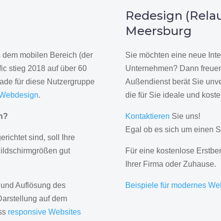
n
Redesign (Relau
Meersburg
us dem mobilen Bereich (der
Sie möchten eine neue Inte
ic stieg 2018 auf über 60
Unternehmen? Dann freuen 
rade für diese Nutzergruppe
Außendienst berät Sie unve
 Webdesign
.
die für Sie ideale und kost
gn?
Kontaktieren
Sie uns!
Egal ob es sich um einen S
erichtet sind, soll Ihre
Bildschirmgrößen gut
Für eine kostenlose Erstbe
Ihrer Firma oder Zuhause.
 und Auflösung des
Beispiele für modernes We
Darstellung auf dem
ass
responsive Websites