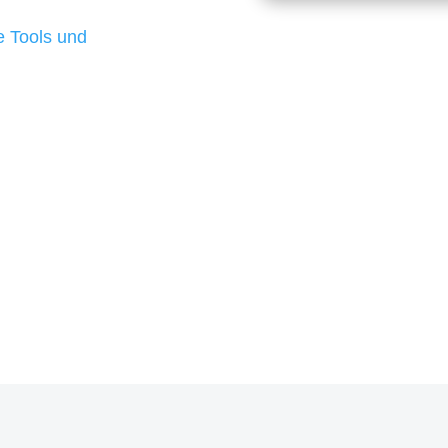
d besten Ergebnisse
 Tools und
, um unsere Kunden in
m Projekt?