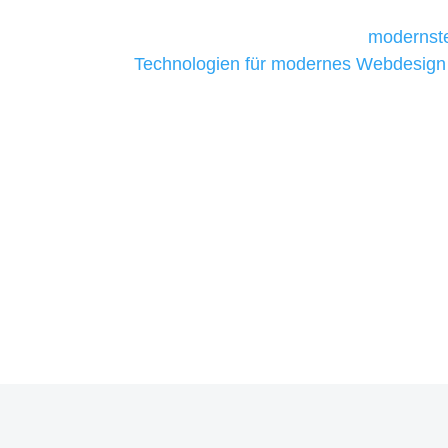
Unternehmen die kostengünstigsten un
liefern. Daher verwenden wir
modernste
Technologien für modernes Webdesign
allen Webprojekten zufriedenzustellen.
Sie haben Fragen zu Ihre
07121 / 9294977
info@merryll.de