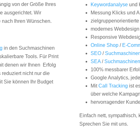
hängig von der Größe Ihres
Keywordanalyse
und 
 ausgerichtet. Wir
Messung Klicks und A
zielgruppenorientiert
e nach Ihren Wünschen.
modernes Webdesign
Responsive Webdesi
Online Shop
/
E-Comm
ng
in den Suchmaschinen
SEO
/
Suchmaschinen
kalierbare Tools. Für Print
SEA
/
Suchmaschine
it denen wir Ihnen Erfolg
100% messbarer Erfol
duziert nicht nur die
Google Analytics, jed
it Sie können Ihr Budget
Mit
Call Tracking
ist e
über welche Kampagne
hervorragender Kunde
Einfach nett, sympathisch,
Sprechen Sie mit uns.