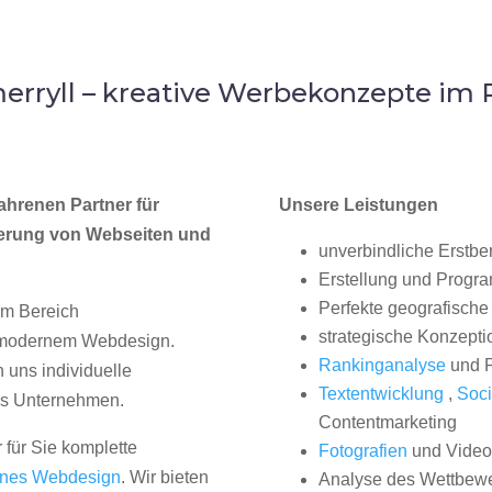
rryll – kreative Werbekonzepte i
ahrenen Partner für
Unsere Leistungen
erung von Webseiten und
unverbindliche Erstbe
Erstellung und Progr
Perfekte geografische 
im Bereich
strategische Konzepti
, modernem Webdesign.
Rankinganalyse
und P
uns individuelle
Textentwicklung
,
Soci
hes Unternehmen.
Contentmarketing
 für Sie komplette
Fotografien
und Videos
nes Webdesign
. Wir bieten
Analyse des Wettbew