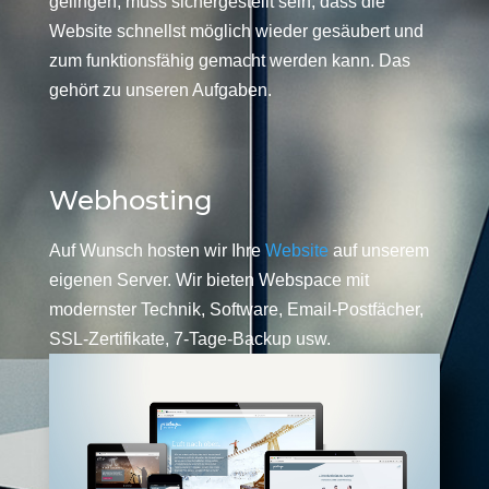
gelingen, muss sichergestellt sein, dass die
Website schnellst möglich wieder gesäubert und
zum funktionsfähig gemacht werden kann. Das
gehört zu unseren Aufgaben.
Webhosting
Auf Wunsch hosten wir Ihre
Website
auf unserem
eigenen Server. Wir bieten Webspace mit
modernster Technik, Software, Email-Postfächer,
SSL-Zertifikate, 7-Tage-Backup usw.