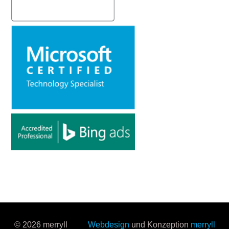
© 2026 merryll
Webdesign
und Konzeption
merryll