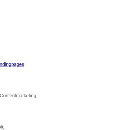
ndingpages
e
 Contentmarketing
olg