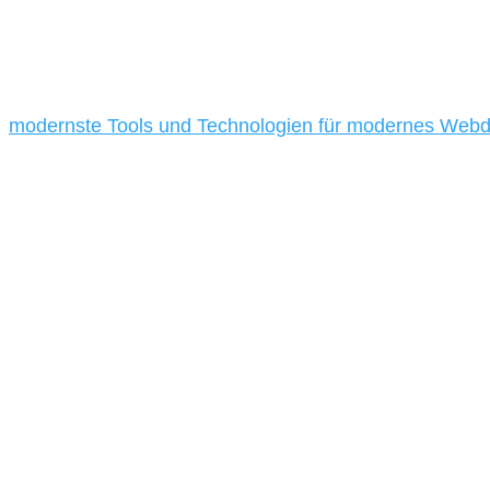
Die Auswahl relevanter Tools und Technologien ist für
Budgets verfügen und daher Tools und Technologien be
modernste Tools und Technologien für modernes Webd
Sie haben Fragen zu Ihrem Projekt?
07121 / 9294977
info@merryll.de
Kostenlose Beratung