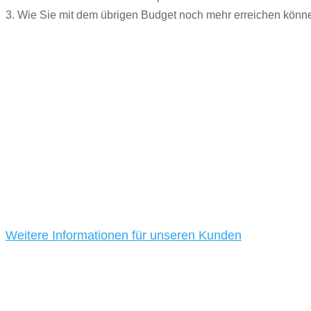
3. Wie Sie mit dem übrigen Budget noch mehr erreichen könne
Unsere Kunden
Wir lieben es, unseren Kunden beim Aufbau und Wachs
unserer Kunden aus Baden-Württemberg ist uns seit mehr
Weitere Informationen für unseren Kunden
Unsere Werkzeuge und Technologien