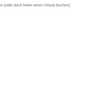
n (oder doch lieber einen Urlaub buchen).
tum ihrer Unternehmen zu helfen. Unsere Kunden sind k
 als 10 Jahren treu – ein Zeichen dafür, dass wir ehrli