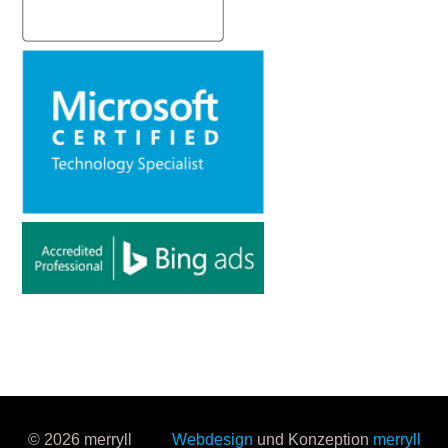
© 2026 merryll
Webdesign
und Konzeption
merryll