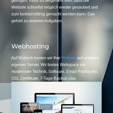
gelingen, muss sichergestellt sein, dass die
Website schnellst möglich wieder gesäubert und
zum funktionsfähig gemacht werden kann. Das
gehört zu unseren Aufgaben.
Webhosting
Auf Wunsch hosten wir Ihre
Website
auf unserem
eigenen Server. Wir bieten Webspace mit
modernster Technik, Software, Email-Postfächer,
SSL-Zertifikate, 7-Tage-Backup usw.