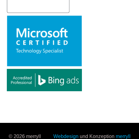
© 2026 merryll
Webdesign
und Konzeption
merryll