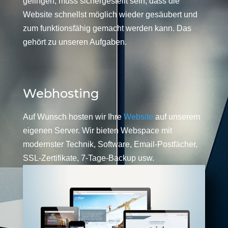
gelingen, muss sichergestellt sein, dass die
Website schnellst möglich wieder gesäubert und
zum funktionsfähig gemacht werden kann. Das
gehört zu unseren Aufgaben.
Webhosting
Auf Wunsch hosten wir Ihre
Website
auf unserem
eigenen Server. Wir bieten Webspace mit
modernster Technik, Software, Email-Postfächer,
SSL-Zertifikate, 7-Tage-Backup usw.