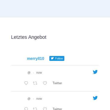
Letztes Angebot
merryll10
Follow
@
·
now
Twitter
@
·
now
Twitter