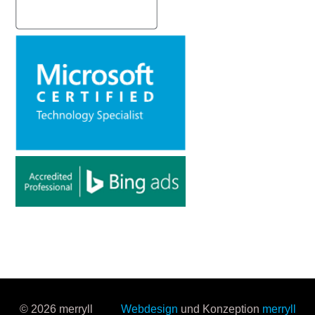
© 2026 merryll
Webdesign
und Konzeption
merryll