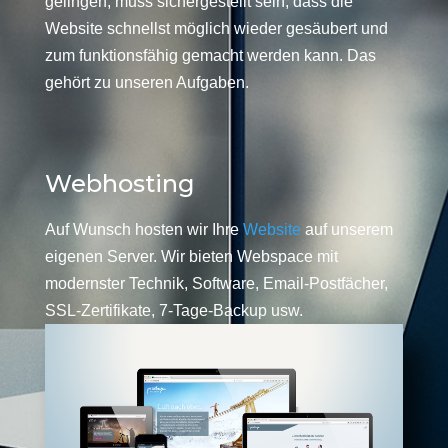
gelingen, muss sichergestellt sein, dass die
Website schnellst möglich wieder gesäubert und
zum funktionsfähig gemacht werden kann. Das
gehört zu unseren Aufgaben.
Webhosting
Auf Wunsch hosten wir Ihre
Website
auf unserem
eigenen Server. Wir bieten Webspace mit
modernster Technik, Software, Email-Postfächer,
SSL-Zertifikate, 7-Tage-Backup usw.