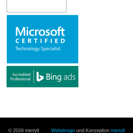
© 2026 merryll
Webdesign
und Konzeption
merryll