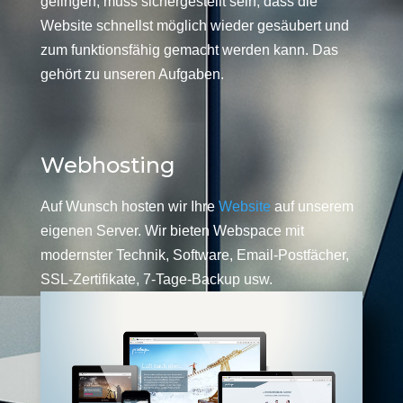
gelingen, muss sichergestellt sein, dass die
Website schnellst möglich wieder gesäubert und
zum funktionsfähig gemacht werden kann. Das
gehört zu unseren Aufgaben.
Webhosting
Auf Wunsch hosten wir Ihre
Website
auf unserem
eigenen Server. Wir bieten Webspace mit
modernster Technik, Software, Email-Postfächer,
SSL-Zertifikate, 7-Tage-Backup usw.