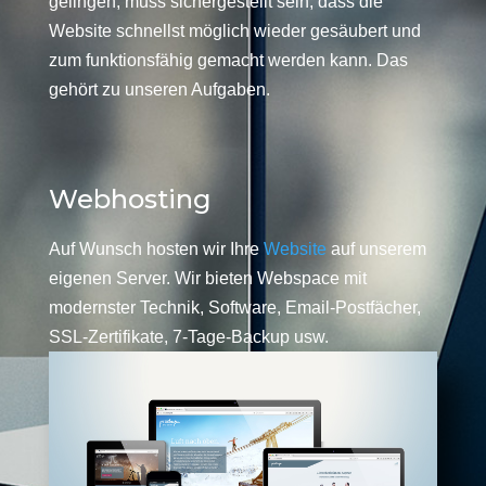
gelingen, muss sichergestellt sein, dass die
Website schnellst möglich wieder gesäubert und
zum funktionsfähig gemacht werden kann. Das
gehört zu unseren Aufgaben.
Webhosting
Auf Wunsch hosten wir Ihre
Website
auf unserem
eigenen Server. Wir bieten Webspace mit
modernster Technik, Software, Email-Postfächer,
SSL-Zertifikate, 7-Tage-Backup usw.