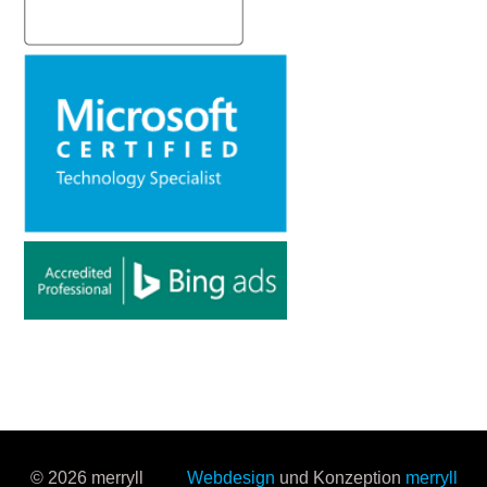
© 2026 merryll
Webdesign
und Konzeption
merryll