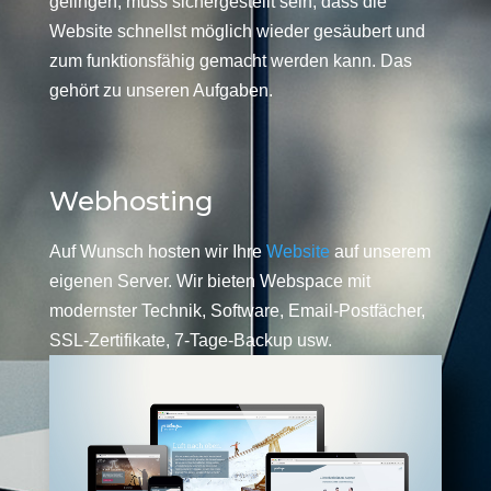
gelingen, muss sichergestellt sein, dass die
Website schnellst möglich wieder gesäubert und
zum funktionsfähig gemacht werden kann. Das
gehört zu unseren Aufgaben.
Webhosting
Auf Wunsch hosten wir Ihre
Website
auf unserem
eigenen Server. Wir bieten Webspace mit
modernster Technik, Software, Email-Postfächer,
SSL-Zertifikate, 7-Tage-Backup usw.