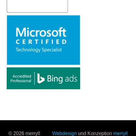
© 2026 merryll
Webdesign
und Konzeption
merryll