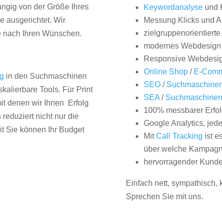
hängig von der Größe Ihres
Keywordanalyse
und 
 ausgerichtet. Wir
Messung Klicks und A
zielgruppenorientiert
e nach Ihren Wünschen.
modernes Webdesign
Responsive Webdesi
Online Shop
/
E-Comm
ng
in den Suchmaschinen
SEO
/
Suchmaschinen
kalierbare Tools. Für Print
SEA
/
Suchmaschine
it denen wir Ihnen Erfolg
100% messbarer Erfol
duziert nicht nur die
Google Analytics, jed
it Sie können Ihr Budget
Mit
Call Tracking
ist e
über welche Kampagne
hervorragender Kunde
Einfach nett, sympathisch,
Sprechen Sie mit uns.