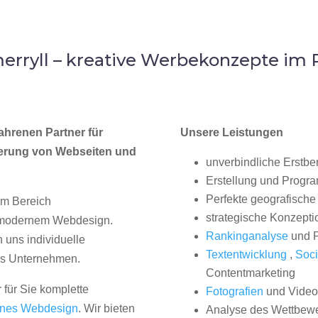
rryll – kreative Werbekonzepte i
ahrenen Partner für
Unsere Leistungen
erung von Webseiten und
unverbindliche Erstbe
Erstellung und Progr
Perfekte geografische 
im Bereich
strategische Konzepti
, modernem Webdesign.
Rankinganalyse
und P
uns individuelle
Textentwicklung
,
Soci
hes Unternehmen.
Contentmarketing
 für Sie komplette
Fotografien
und Videos
nes Webdesign
. Wir bieten
Analyse des Wettbew