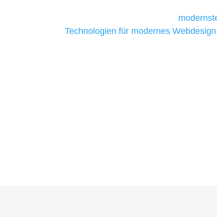
Unternehmen die kostengünstigsten un
liefern. Daher verwenden wir
modernste
Technologien für modernes Webdesign
allen Webprojekten zufriedenzustellen.
Sie haben Fragen zu Ihre
07121 / 9294977
info@merryll.de