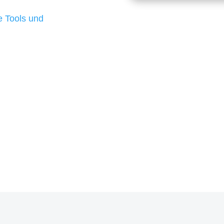
d besten Ergebnisse
 Tools und
, um unsere Kunden in
m Projekt?