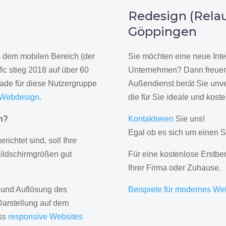
n
Redesign (Relau
Göppingen
us dem mobilen Bereich (der
Sie möchten eine neue Inte
ic stieg 2018 auf über 60
Unternehmen? Dann freuen 
rade für diese Nutzergruppe
Außendienst berät Sie unve
 Webdesign
.
die für Sie ideale und kost
gn?
Kontaktieren
Sie uns!
Egal ob es sich um einen S
erichtet sind, soll Ihre
Bildschirmgrößen gut
Für eine kostenlose Erstbe
Ihrer Firma oder Zuhause.
 und Auflösung des
Beispiele für modernes We
Darstellung auf dem
ass
responsive Websites