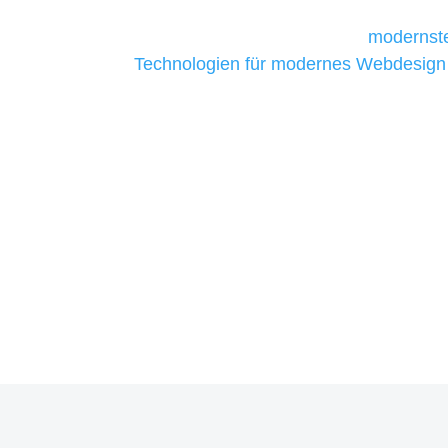
Unternehmen die kostengünstigsten un
liefern. Daher verwenden wir
modernste
Technologien für modernes Webdesign
allen Webprojekten zufriedenzustellen.
Sie haben Fragen zu Ihre
07121 / 9294977
info@merryll.de