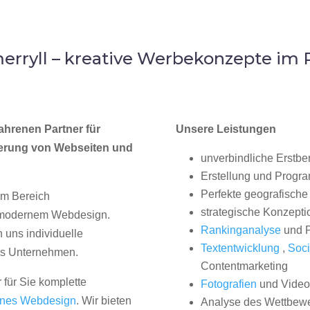
rryll – kreative Werbekonzepte i
ahrenen Partner für
Unsere Leistungen
erung von Webseiten und
unverbindliche Erstbe
Erstellung und Progr
Perfekte geografische 
im Bereich
strategische Konzepti
, modernem Webdesign.
Rankinganalyse
und P
uns individuelle
Textentwicklung
,
Soci
hes Unternehmen.
Contentmarketing
 für Sie komplette
Fotografien
und Videos
nes Webdesign
. Wir bieten
Analyse des Wettbew