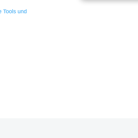
d besten Ergebnisse
 Tools und
, um unsere Kunden in
m Projekt?