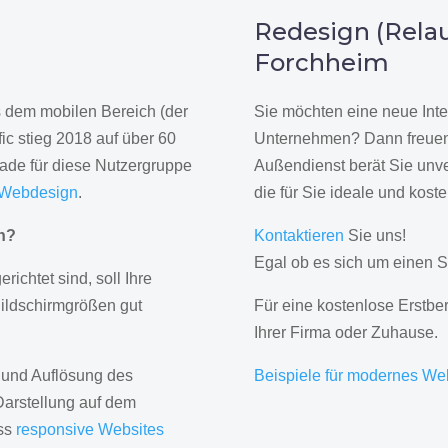
n
Redesign (Relau
Forchheim
us dem mobilen Bereich (der
Sie möchten eine neue Inte
ic stieg 2018 auf über 60
Unternehmen? Dann freuen 
rade für diese Nutzergruppe
Außendienst berät Sie unve
 Webdesign
.
die für Sie ideale und kost
gn?
Kontaktieren
Sie uns!
Egal ob es sich um einen S
erichtet sind, soll Ihre
Bildschirmgrößen gut
Für eine kostenlose Erstbe
Ihrer Firma oder Zuhause.
 und Auflösung des
Beispiele für modernes We
Darstellung auf dem
ass
responsive Websites