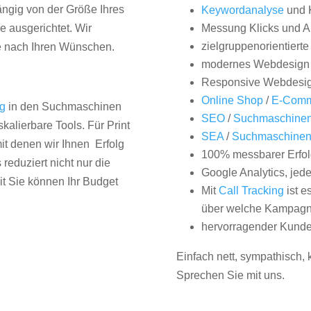
hängig von der Größe Ihres
Keywordanalyse
und 
 ausgerichtet. Wir
Messung Klicks und A
zielgruppenorientiert
e nach Ihren Wünschen.
modernes Webdesign
Responsive Webdesi
Online Shop
/
E-Comm
ng
in den Suchmaschinen
SEO
/
Suchmaschinen
kalierbare Tools. Für Print
SEA
/
Suchmaschine
it denen wir Ihnen Erfolg
100% messbarer Erfol
duziert nicht nur die
Google Analytics, jed
it Sie können Ihr Budget
Mit
Call Tracking
ist e
über welche Kampagne
hervorragender Kunde
Einfach nett, sympathisch,
Sprechen Sie mit uns.