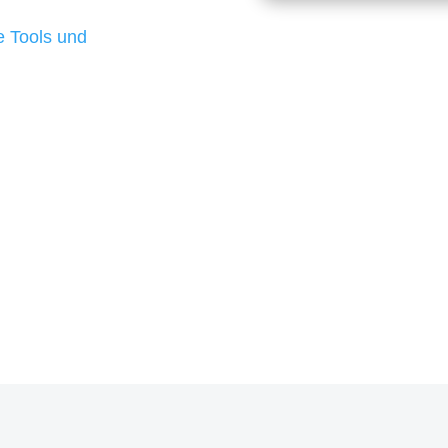
d besten Ergebnisse
 Tools und
, um unsere Kunden in
m Projekt?