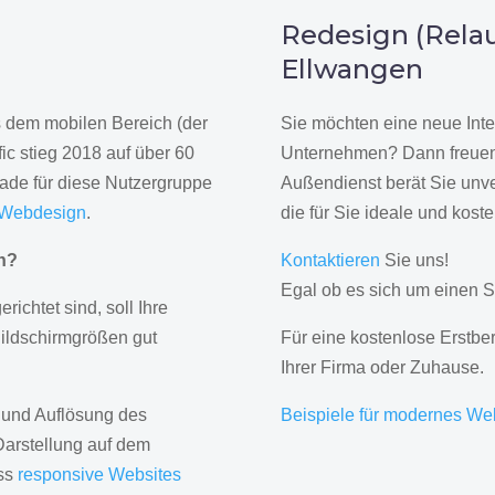
n
Redesign (Relau
Ellwangen
us dem mobilen Bereich (der
Sie möchten eine neue Inte
ic stieg 2018 auf über 60
Unternehmen? Dann freuen 
rade für diese Nutzergruppe
Außendienst berät Sie unve
 Webdesign
.
die für Sie ideale und kost
gn?
Kontaktieren
Sie uns!
Egal ob es sich um einen S
erichtet sind, soll Ihre
Bildschirmgrößen gut
Für eine kostenlose Erstbe
Ihrer Firma oder Zuhause.
 und Auflösung des
Beispiele für modernes We
Darstellung auf dem
ass
responsive Websites