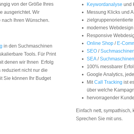
hängig von der Größe Ihres
Keywordanalyse
und 
 ausgerichtet. Wir
Messung Klicks und A
zielgruppenorientiert
e nach Ihren Wünschen.
modernes Webdesign
Responsive Webdesi
Online Shop
/
E-Comm
ng
in den Suchmaschinen
SEO
/
Suchmaschinen
kalierbare Tools. Für Print
SEA
/
Suchmaschine
it denen wir Ihnen Erfolg
100% messbarer Erfol
duziert nicht nur die
Google Analytics, jed
it Sie können Ihr Budget
Mit
Call Tracking
ist e
über welche Kampagne
hervorragender Kunde
Einfach nett, sympathisch,
Sprechen Sie mit uns.