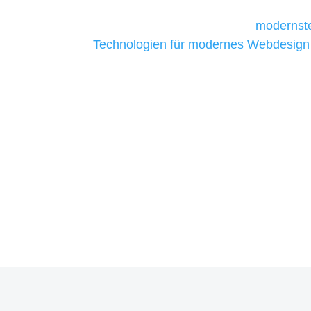
Unternehmen die kostengünstigsten un
liefern. Daher verwenden wir
modernste
Technologien für modernes Webdesign
allen Webprojekten zufriedenzustellen.
Sie haben Fragen zu Ihre
07121 / 9294977
info@merryll.de