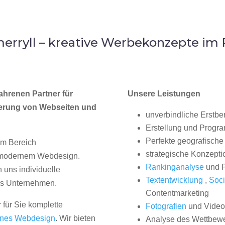
erryll – kreative Werbekonzepte im
ahrenen Partner für
Unsere Leistungen
erung von Webseiten und
unverbindliche Erstbe
Erstellung und Progr
Perfekte geografische 
im Bereich
strategische Konzepti
, modernem Webdesign.
Rankinganalyse
und P
uns individuelle
Textentwicklung
,
Soci
hes Unternehmen.
Contentmarketing
 für Sie komplette
Fotografien
und Videos
nes Webdesign
. Wir bieten
Analyse des Wettbew