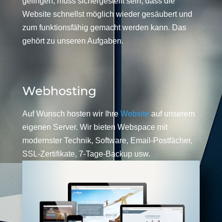
gelingen, muss sichergestellt sein, dass die
Website schnellst möglich wieder gesäubert und
zum funktionsfähig gemacht werden kann. Das
gehört zu unseren Aufgaben.
Webhosting
Auf Wunsch hosten wir Ihre
Website
auf unserem
eigenen Server. Wir bieten Webspace mit
modernster Technik, Software, Email-Postfächer,
SSL-Zertifikate, 7-Tage-Backup usw.