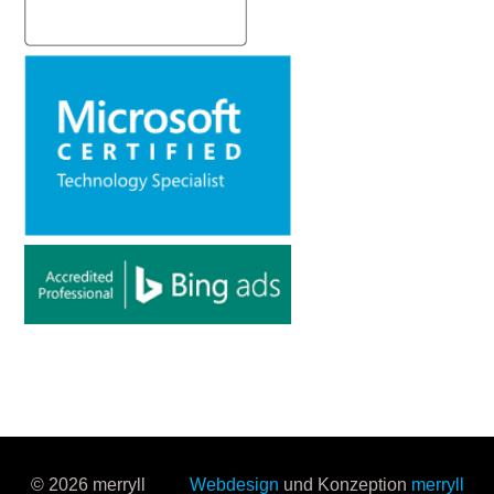
© 2026 merryll
Webdesign
und Konzeption
merryll