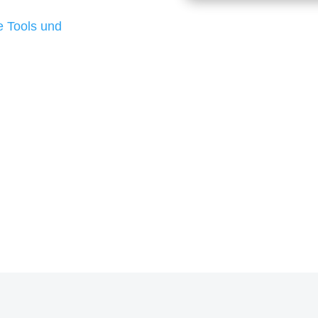
d besten Ergebnisse
 Tools und
, um unsere Kunden in
m Projekt?