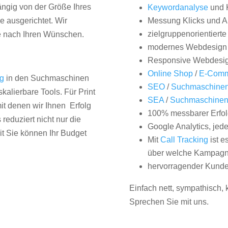
hängig von der Größe Ihres
Keywordanalyse
und 
 ausgerichtet. Wir
Messung Klicks und A
zielgruppenorientiert
e nach Ihren Wünschen.
modernes Webdesign
Responsive Webdesi
Online Shop
/
E-Comm
ng
in den Suchmaschinen
SEO
/
Suchmaschinen
kalierbare Tools. Für Print
SEA
/
Suchmaschine
it denen wir Ihnen Erfolg
100% messbarer Erfol
duziert nicht nur die
Google Analytics, jed
it Sie können Ihr Budget
Mit
Call Tracking
ist e
über welche Kampagne
hervorragender Kunde
Einfach nett, sympathisch,
Sprechen Sie mit uns.