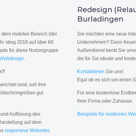
n
Redesign (Relau
Burladingen
us dem mobilen Bereich (der
Sie möchten eine neue Inte
ic stieg 2018 auf über 60
Unternehmen? Dann freuen 
rade für diese Nutzergruppe
Außendienst berät Sie unve
 Webdesign
.
die für Sie ideale und kost
gn?
Kontaktieren
Sie uns!
Egal ob es sich um einen S
erichtet sind, soll Ihre
Bildschirmgrößen gut
Für eine kostenlose Erstbe
Ihrer Firma oder Zuhause.
 und Auflösung des
Beispiele für modernes We
Darstellung auf dem
ass
responsive Websites