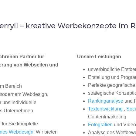
rryll – kreative Werbekonzepte im 
ahrenen Partner für
Unsere Leistungen
erung von Webseiten und
unverbindliche Erstbe
Erstellung und Progr
Perfekte geografische 
im Bereich
strategische Konzepti
, modernem Webdesign.
Rankinganalyse
und P
uns individuelle
Textentwicklung
,
Soci
hes Unternehmen.
Contentmarketing
 für Sie komplette
Fotografien
und Videos
nes Webdesign
. Wir bieten
Analyse des Wettbew