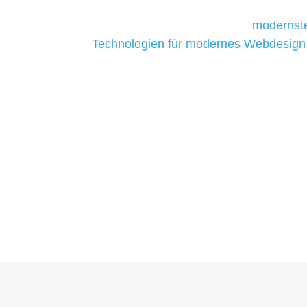
Unternehmen die kostengünstigsten un
liefern. Daher verwenden wir
modernste
Technologien für modernes Webdesign
allen Webprojekten zufriedenzustellen.
Sie haben Fragen zu Ihre
07121 / 9294977
info@merryll.de