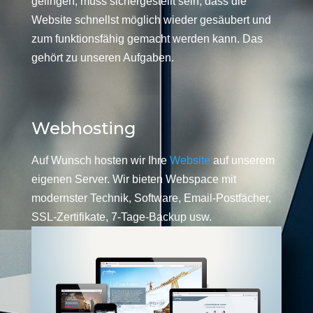
gelingen, muss sichergestellt sein, dass die
Website schnellst möglich wieder gesäubert und
zum funktionsfähig gemacht werden kann. Das
gehört zu unseren Aufgaben.
Webhosting
Auf Wunsch hosten wir Ihre
Website
auf unserem
eigenen Server. Wir bieten Webspace mit
modernster Technik, Software, Email-Postfächer,
SSL-Zertifikate, 7-Tage-Backup usw.