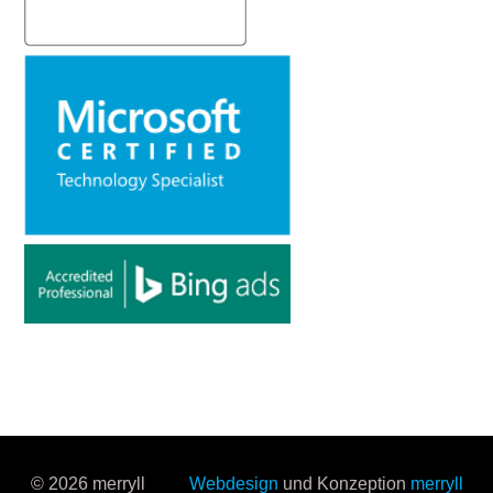
© 2026 merryll
Webdesign
und Konzeption
merryll