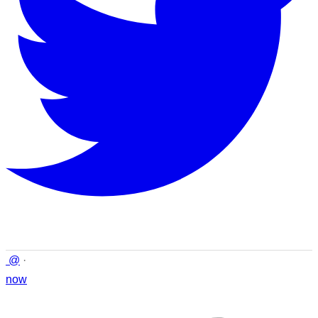
@
·
now