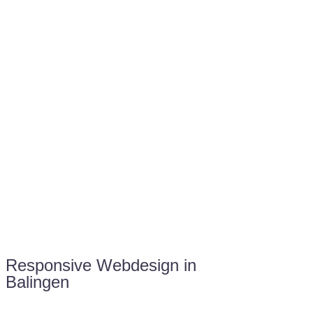
Sie haben Fragen zu Ihrem Projekt?
07121 / 9294977
info@merryll.de
Kostenlose Beratung
Responsive Webdesign in
Balingen