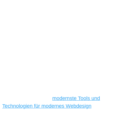
Unsere Werkzeuge und Technologien
Die Auswahl relevanter Tools und Technologien ist für
kleine und mittelständische Unternehmen besonders
anspruchsvoll, da sie in der Regel nur über begrenzte
Budgets verfügen und daher Tools und Technologien
benötigen, die für ihr Unternehmen die
kostengünstigsten und besten Ergebnisse liefern.
Daher verwenden wir
modernste Tools und
Technologien für modernes Webdesign
, um unsere
Kunden in allen Webprojekten zufriedenzustellen.